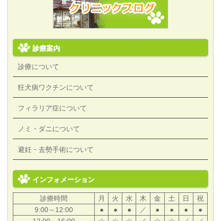
診療案内
診療について
狂犬病ワクチンについて
フィラリア症について
ノミ・ダニについて
避妊・去勢手術について
インフォメーション
診療時間
月
火
水
木
金
土
日
祝
9:00～12:00
●
●
●
／
●
●
●
●
12:00～16:00
☆
☆
☆
／
☆
☆
／
／